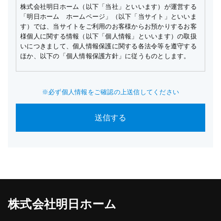
株式会社明日ホーム（以下「当社」といいます）が運営する
「明日ホーム ホームページ」（以下「当サイト」といいま
す）では、当サイトをご利用のお客様からお預かりするお客
様個人に関する情報（以下「個人情報」といいます）の取扱
いにつきまして、個人情報保護に関する各法令等を遵守する
ほか、以下の「個人情報保護方針」に従うものとします。
1.個人情報の利用目的
※必ず個人情報をご確認の上送信してください
1)当サイトでは、個人情報を以下の目的で利用させていただ
きます。
(1)不動産の売買契約または賃貸契約の相手方の探索、売買・
賃貸借・仲介・管理等に関する契約の締結、および契約に基
づく役務の提供、その他アフターサービスの実施。
(2)お客様からの資料等ご請求およびお問合せ内容に関する回
答・連絡・確認、その他カスタマーサポートの実施。
(3)お客様からの資料等ご請求およびお問合せ内容の物件情報
提供者への提供。
(4)お客様に対する当サイトまたは当社が行うアンケート、キ
株式会社明日ホーム
ャンペーン、サービスおよび商品等の案内、応募受付、プレ
ゼント等の発送および到着状況の確認。